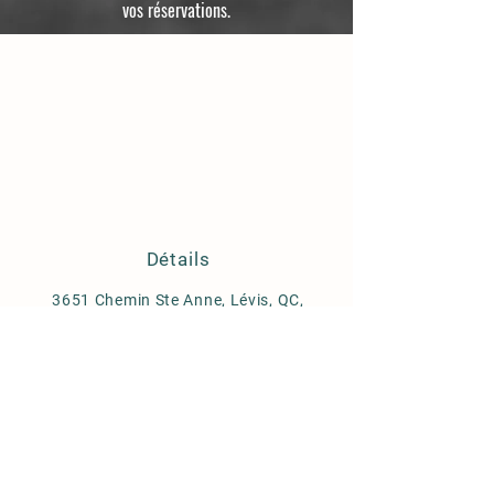
vos réservations.
Détails
3651 Chemin Ste Anne, Lévis, QC,
Canada, G6J 1E8
www.centreriobella.ca
Politique de réservation
Nous Joindre