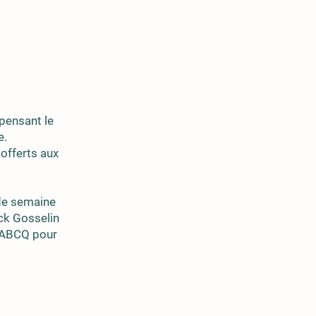
pensant le
e.
offerts aux
 de semaine
ick Gosselin
l'ABCQ pour