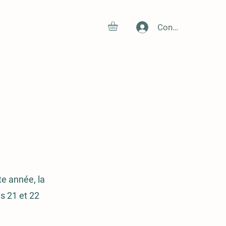
Connexion
te année, la
es 21 et 22