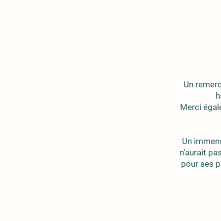
Un remerc
h
Merci égale
Un immense
n’aurait pa
pour ses p